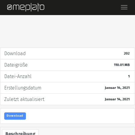
Ein-/
Download
202
Dateigröße
110.01 MB
Datei-Anzahl
1
Erstellungsdatum
Januar 14, 2021
Zuletzt aktualisiert
Januar 14, 2021
Download
Beschreibung