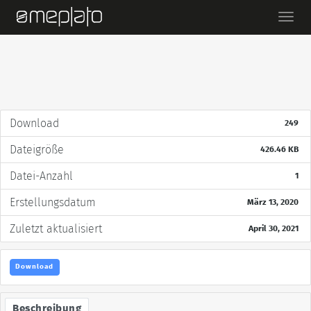
Ein-/
Download
249
Dateigröße
426.46 KB
Datei-Anzahl
1
Erstellungsdatum
März 13, 2020
Zuletzt aktualisiert
April 30, 2021
Download
Beschreibung