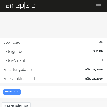
Ein-/
Download
69
Dateigröße
3.23 KB
Datei-Anzahl
1
Erstellungsdatum
März 23, 2020
Zuletzt aktualisiert
März 23, 2020
Download
Beschreibung